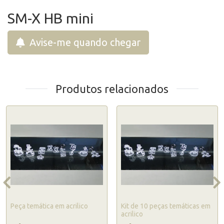
SM-X HB mini
Avise-me quando chegar
Produtos relacionados
Peça temática em acrilico
Kit de 10 peças temáticas em
acrilico