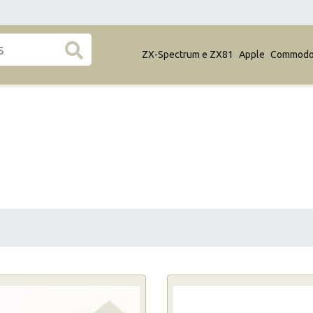
ZX-Spectrum e ZX81
Apple
Commodo