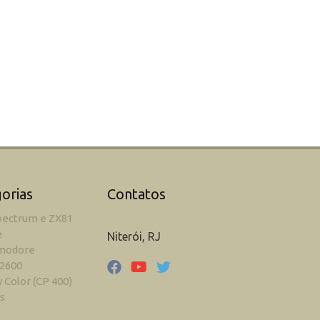
orias
Contatos
pectrum e ZX81
victor.trucco@gmail.com
e
Niterói, RJ
modore
 2600
 Color (CP 400)
s