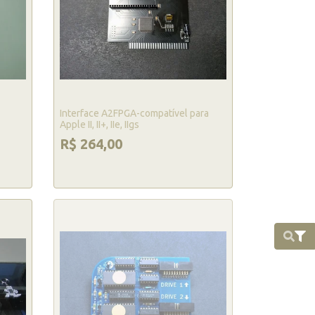
Interface A2FPGA-compatível para
Apple II, II+, IIe, IIgs
R$ 264,00