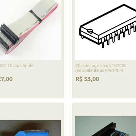
IDC-20 para Apple
Chip de lógica para TK2000
(equivalente ao PAL14L4)
27,00
R$ 53,00