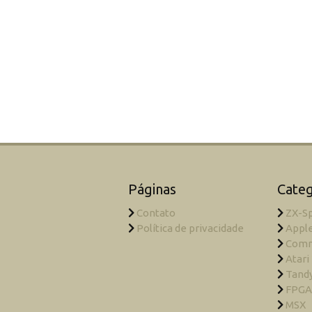
Páginas
Categ
Contato
ZX-S
Política de privacidade
Appl
Com
Atari
Tandy
FPGA
MSX