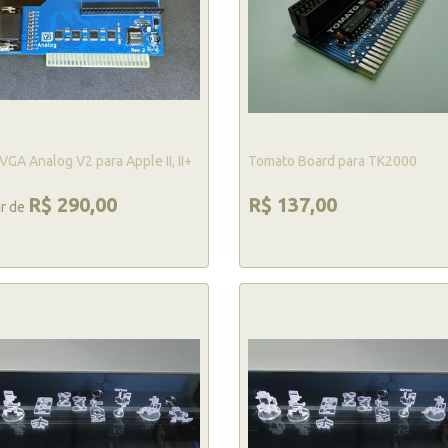
VGA Analog V2 para Apple II, II+
Tomato Board para TK2000
R$ 290,00
R$ 137,00
ir de