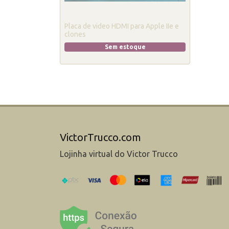
Placa de video HDMI para Apple IIe e
clones
Sem estoque
VictorTrucco.com
Lojinha virtual do Victor Trucco