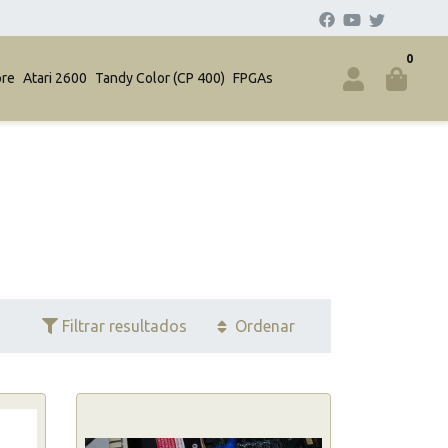
0
re
Atari 2600
Tandy Color (CP 400)
FPGAs
Filtrar resultados
Ordenar