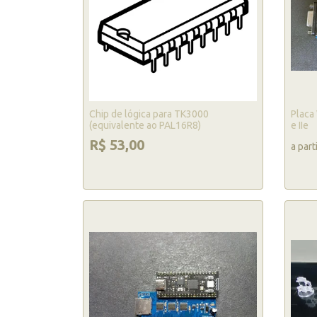
Chip de lógica para TK3000
Placa 
(equivalente ao PAL16R8)
e IIe
R$ 53,00
a part