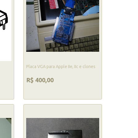
Placa VGA para Apple IIe, IIc e clones
R$ 400,00